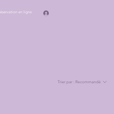
éservation en ligne
Se connecter
Carte cadeau
Contact
Trier par :
Recommandé