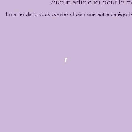
Aucun article ici pour le
En attendant, vous pouvez choisir une autre catégori
450-375-2529
© 2022 par Clinique Thérapeutique St-Germain Cusson.