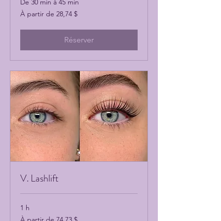
De 30 min à 45 min
À
À partir de 28,74 $
partir
de
28,74 dollars
canadiens
Réserver
V. Lashlift
1 h
À
À partir de 74,73 $