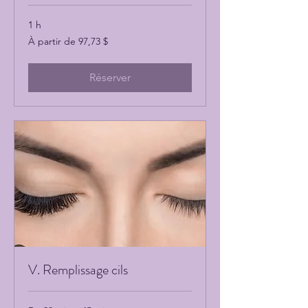
1 h
À
À partir de 97,73 $
partir
de
97,73 dollars
canadiens
Réserver
V. Remplissage cils