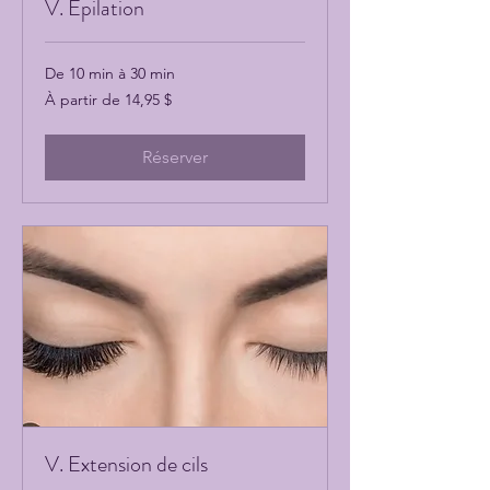
V. Épilation
De 10 min à 30 min
À
À partir de 14,95 $
partir
de
14,95 dollars
canadiens
Réserver
V. Extension de cils