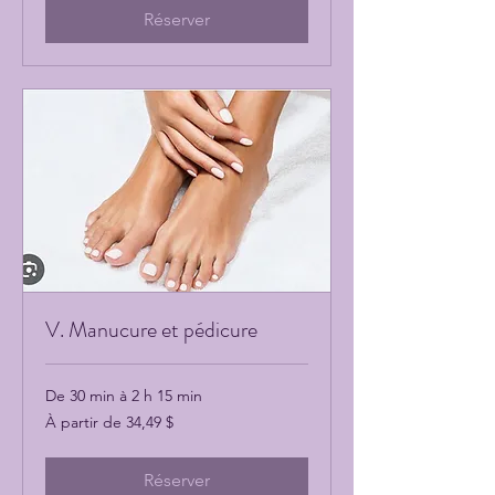
canadiens
Réserver
V. Manucure et pédicure
De 30 min à 2 h 15 min
À
À partir de 34,49 $
partir
de
34,49 dollars
canadiens
Réserver