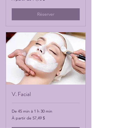
partir
de
74,73 dollars
canadiens
Réserver
V. Facial
De 45 min à 1 h 30 min
À
À partir de 57,49 $
partir
de
57,49 dollars