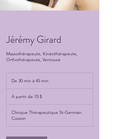
Jérémy Girard
Massothérapeute, Kinésithérapeute,
Orthothérapeute, Ventouse
De 30 min à 45 min
D
e
À
3
partir
À partir de 70 $
de
0
70 dollars
m
canadiens
i
Clinique Thérapeutique St-Germain
n
Cusson
à
4
5